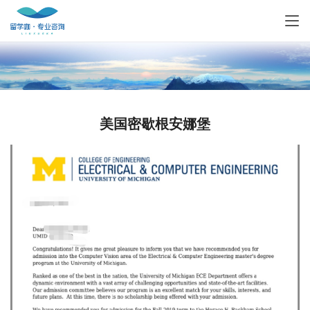
美国密歇根安娜堡