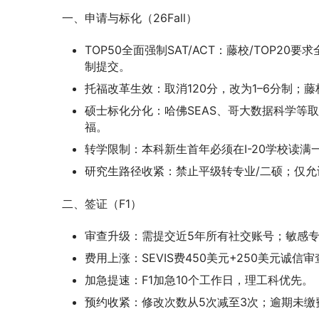
一、申请与标化（26Fall）
TOP50全面强制SAT/ACT：藤校/TOP20要求
制提交。
托福改革生效：取消120分，改为1–6分制；藤校
硕士标化分化：哈佛SEAS、哥大数据科学等取消/盲
福。
转学限制：本科新生首年必须在I-20学校读
研究生路径收紧：禁止平级转专业/二硕；仅允
二、签证（F1）
审查升级：需提交近5年所有社交账号；敏感专业
费用上涨：SEVIS费450美元+250美元诚
加急提速：F1加急10个工作日，理工科优先。
预约收紧：修改次数从5次减至3次；逾期未缴