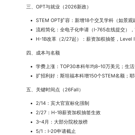
三、OPT与就业（2026新政）
STEM OPT扩容：新增18个交叉学科（如景
流程简化：全电子化申请（I-765在线提交）
H-1B改革（2/27起）：薪资加权抽签，Leve
四、成本与名额
学费上涨：TOP30本科年均8–10万美元；生活费
扩招利好：斯坦福本科增150个STEM名额；耶
五、关键时间点（26Fall）
2/14：宾大官宣标化强制
2/27：H-1B薪资加权抽签生效
3–4月：大部分院校放榜
5/1：I-20申请截止