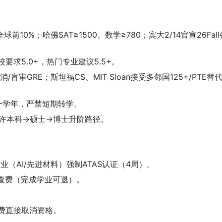
全球前10%；哈佛SAT≥1500、数学≥780；宾大2/14官宣26Fall
要求5.0+，热门专业建议5.5+。
审GRE；斯坦福CS、MIT Sloan接受多邻国125+/PTE替
满一学年，严禁短期转学。
许本科→硕士→博士升阶路径。
（AI/先进材料）强制ATAS认证（4周）。
信审查费（完成学业可退）。
费直接取消资格。