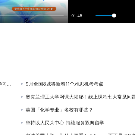
-01:45
M
P
u
I
！
t
P
t
e
r
f
l
路线
9月全国8城将新增11个雅思机考考点
l
奥克兰理工大学网课大揭秘！线上课程七大常见问题解答
英国「化学专业」名校有哪些？
r
坚持以人民为中心 持续服务双向留学