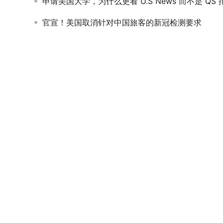
申请美国大学，为什么更看 U.S News 而不是 QS 排名
官宣！美国取消针对中国旅客的新冠检测要求